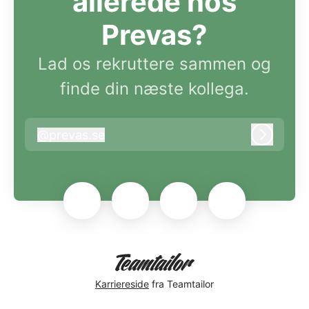
allerede hos
Prevas?
Lad os rekruttere sammen og
finde din næste kollega.
@
prevas.se
prevas.se
Log ind
Karriereside
fra Teamtailor