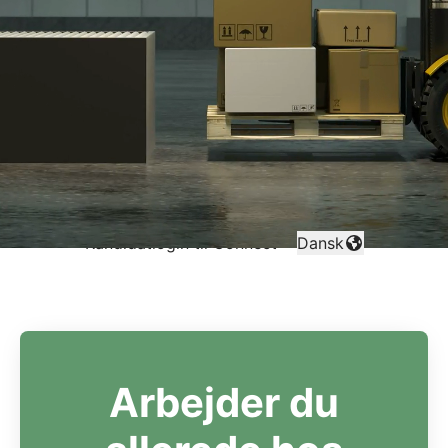
København
Aalborg
Aarhus
Medarbejderlogin
·
SSO
Kandidatlogin til Connect
·
Dansk
Skift sprog
Arbejder du