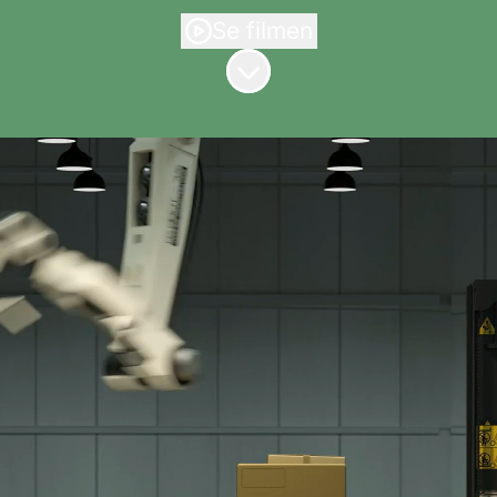
Se filmen
Rul til indhold
Karriereside
Start
Lokationer
Personer
Job
Team Stories
Data og privatliv
Administrer cookies
Lokationer