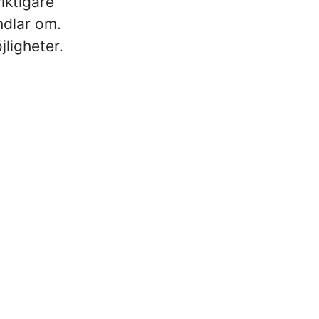
iktigare
ndlar om.
ligheter.