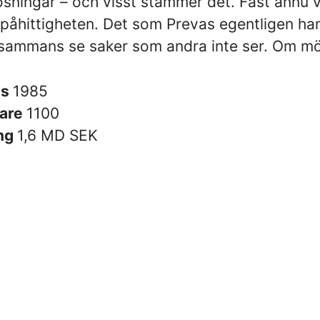
ösningar – och visst stämmer det. Fast ännu v
 påhittigheten. Det som Prevas egentligen ha
llsammans se saker som andra inte ser. Om möj
es
1985
are
1100
ng
1,6 MD SEK