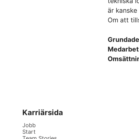
tekniska l
är kanske
Om att ti
Grundad
Medarbet
Omsättni
Karriärsida
Jobb
Start
Team Stories