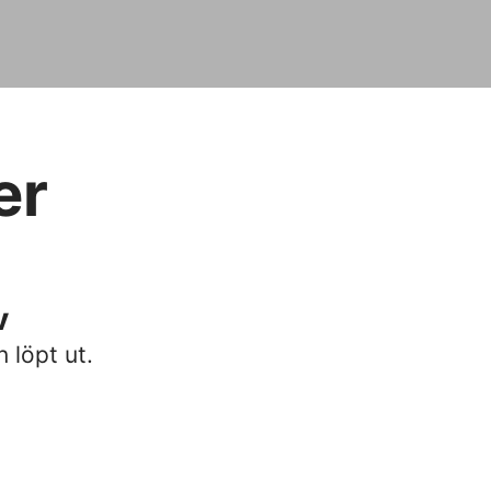
er
v
n löpt ut.