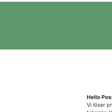
Hello Poss
Vi löser p