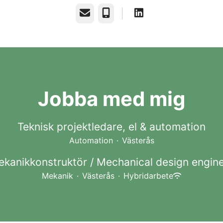
E-post
Telefon
Jobba med mig
Teknisk projektledare, el & automation
Automation
·
Västerås
kanikkonstruktör / Mechanical design engin
Mekanik
·
Västerås
·
Hybridarbete