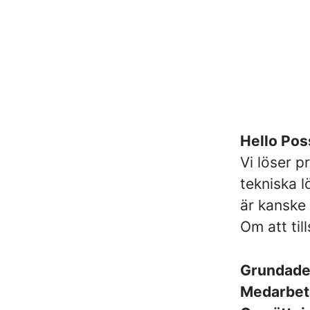
Hello Poss
Vi löser p
tekniska l
är kanske
Om att ti
Grundad
Medarbet