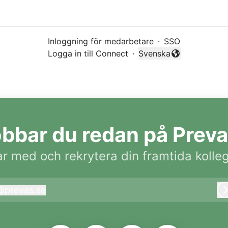
Inloggning för medarbetare
·
SSO
Logga in till Connect
·
Svenska
Byt språk
bbar du redan på Prev
r med och rekrytera din framtida kolle
@
prevas.se
revas.se