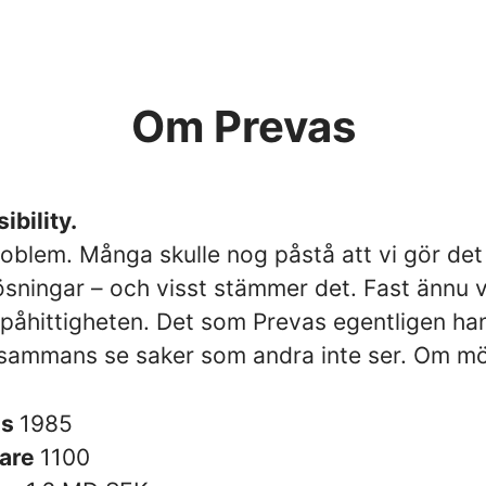
Om Prevas
ibility.
roblem. Många skulle nog påstå att vi gör det
ösningar – och visst stämmer det. Fast ännu v
 påhittigheten. Det som Prevas egentligen ha
llsammans se saker som andra inte ser. Om möj
es
1985
are
1100