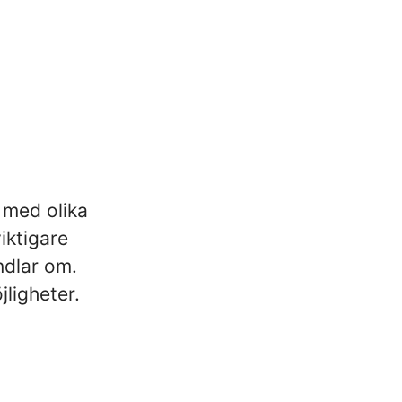
 med olika
iktigare
ndlar om.
ligheter.