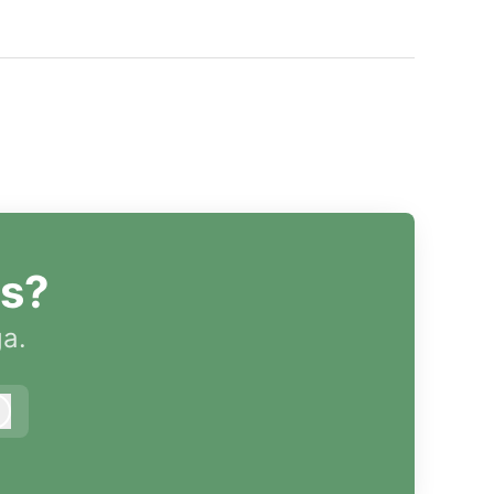
as?
ga.
Logga in